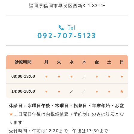
福岡県福岡市早良区西新3-4-33 2F
Tel
092-707-5123
診療時間
月
火
水
木
金
土
日
09:00-13:00
●
●
●
／
●
●
●
14:00-18:00
●
●
／
／
●
●
★
休診日：水曜日午後・木曜日・祝祭日・年末年始・お盆
★
…日曜日午後は内視鏡検査（予約制）のみの対応とな
ります
受付時間：午前は12:30まで、午後は17:30まで