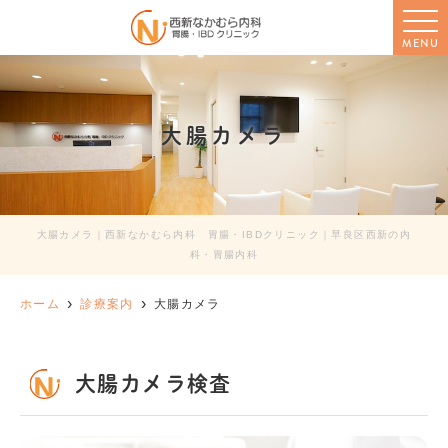
MENU
大腸カメラ
大腸カメラ｜西新なかむら内科 胃腸・IBDクリニック｜早良区西新の内
科・胃腸内科
ホーム
診療案内
大腸カメラ
大腸カメラ検査