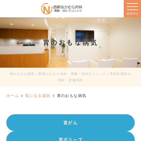
MENU
胃のおもな病気
胃のおもな病気｜西新なかむら内科 胃腸・IBDクリニック｜早良区西新の
内科・胃腸内科
ホーム
気になる病気
胃のおもな病気
胃がん
胃ポリープ