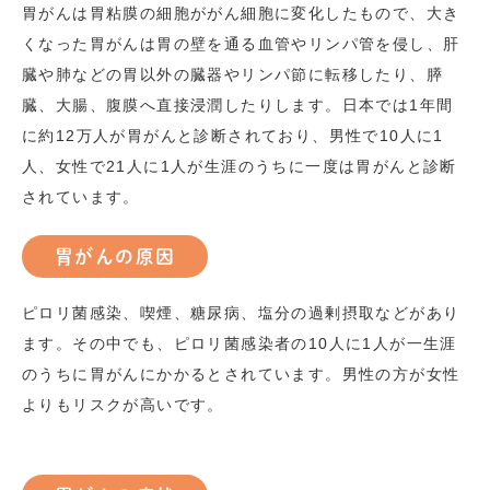
胃がんは胃粘膜の細胞ががん細胞に変化したもので、大き
くなった胃がんは胃の壁を通る血管やリンパ管を侵し、肝
臓や肺などの胃以外の臓器やリンパ節に転移したり、膵
臓、大腸、腹膜へ直接浸潤したりします。日本では1年間
に約12万人が胃がんと診断されており、男性で10人に1
人、女性で21人に1人が生涯のうちに一度は胃がんと診断
されています。
胃がんの原因
ピロリ菌感染、喫煙、糖尿病、塩分の過剰摂取などがあり
ます。その中でも、ピロリ菌感染者の
10
人に
1
人が一生涯
のうちに胃がんにかかるとされています。男性の方が女性
よりもリスクが高いです。