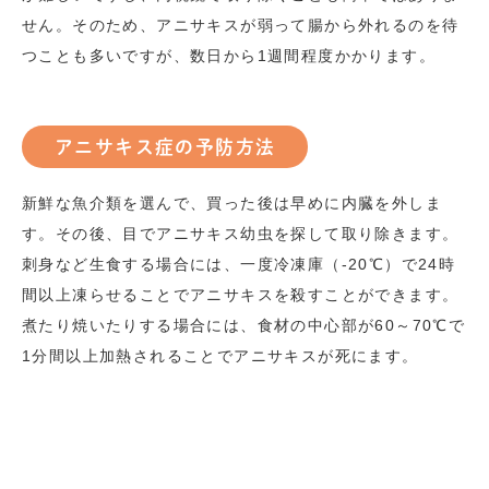
せん。そのため、アニサキスが弱って腸から外れるのを待
つことも多いですが、数日から
1
週間程度かかります。
アニサキス症の予防方法
新鮮な魚介類を選んで、買った後は早めに内臓を外しま
す。その後、目でアニサキス幼虫を探して取り除きます。
刺身など生食する場合には、一度冷凍庫（
-20
℃）で
24
時
間以上凍らせることでアニサキスを殺すことができます。
煮たり焼いたりする場合には、食材の中心部が
60
～
70
℃で
1
分間以上加熱されることでアニサキスが死にます。