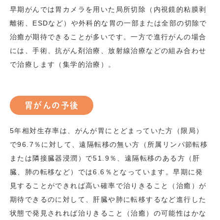
早期がんでは胃カメラを用いた局所切除（内視鏡的粘膜剥
離術、
ESD
など）や外科的な胃の一部または全部の切除で
治癒が期待できることが多いです。一方で進行がんの場合
には、手術、抗がん剤治療、放射線治療などの組み合わせ
で治療します（集学的治療）。
胃がんの予後
5年相対生存率は、がんが胃にとどまっていた方（限局）
で
96.7
％に対して、遠隔転移の無い方（所属リンパ節転移
または隣接臓器浸潤）で
51.9
％、遠隔転移のある方（肝
臓、肺の転移など）では
6.6
％となっています。早期に発
見することができれば高い確率で治りきること（治癒）が
期待できるのに対して、肝臓や肺に転移するなど進行した
状態で発見されれば治りきること（治癒）の可能性はかな