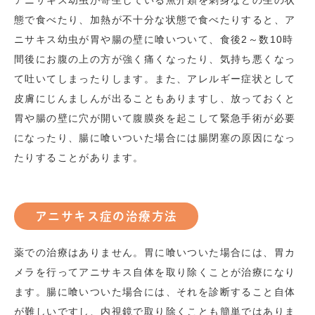
アニサキス幼虫が寄生している魚介類を刺身などの生の状
態で食べたり、加熱が不十分な状態で食べたりすると、ア
ニサキス幼虫が胃や腸の壁に喰いついて、食後
2
～数
10
時
間後にお腹の上の方が強く痛くなったり、気持ち悪くなっ
て吐いてしまったりします。また、アレルギー症状として
皮膚にじんましんが出ることもありますし、放っておくと
胃や腸の壁に穴が開いて腹膜炎を起こして緊急手術が必要
になったり、腸に喰いついた場合には腸閉塞の原因になっ
たりすることがあります。
アニサキス症の治療方法
薬での治療はありません。胃に喰いついた場合には、胃カ
メラを行ってアニサキス自体を取り除くことが治療になり
ます。腸に喰いついた場合には、それを診断すること自体
が難しいですし、内視鏡で取り除くことも簡単ではありま