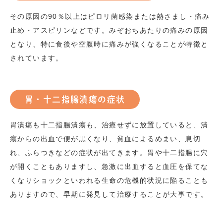
その原因の
90
％以上はピロリ菌感染または熱さまし・痛み
止め・アスピリンなどです。みぞおちあたりの痛みの原因
となり、特に食後や空腹時に痛みが強くなることが特徴と
されています。
胃・十二指腸潰瘍の症状
胃潰瘍も十二指腸潰瘍も、治療せずに放置していると、潰
瘍からの出血で便が黒くなり、貧血によるめまい、息切
れ、ふらつきなどの症状が出てきます。胃や十二指腸に穴
が開くこともありますし、急激に出血すると血圧を保てな
くなりショックといわれる生命の危機的状況に陥ることも
ありますので、早期に発見して治療することが大事です。